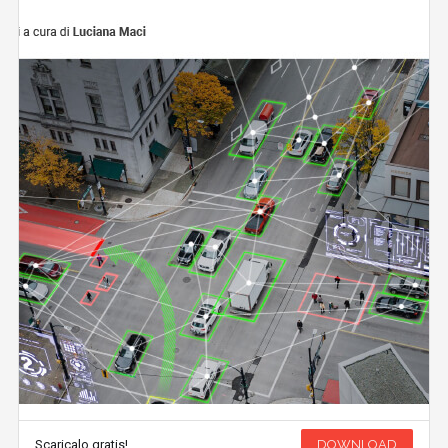
Scaricalo gratis!
DOWNLOAD