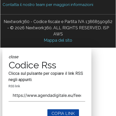
Contatta il nostro team per maggiori informazioni
Nextwork360 - Codice fiscale e Partita IVA 13868590962
- © 2026 Nextwork360. ALL RIGHTS RESERVED. ISP
AWS
Mappa del sito
close
Codice Rss
Clicca sul pulsante per copiare il link RSS
negli appunti.
RSS link
COPIA LINK