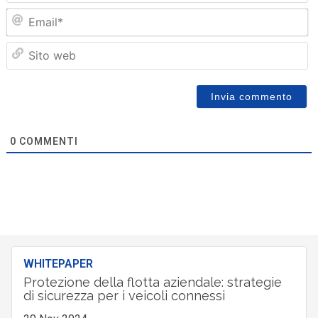
Em
Sit
we
0
COMMENTI
WHITEPAPER
Protezione della flotta aziendale: strategie
di sicurezza per i veicoli connessi