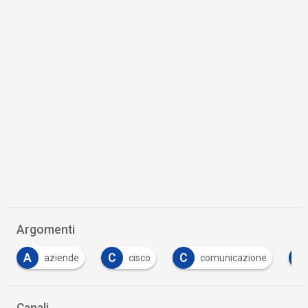
Argomenti
A
C
C
D
aziende
cisco
comunicazione
Canali