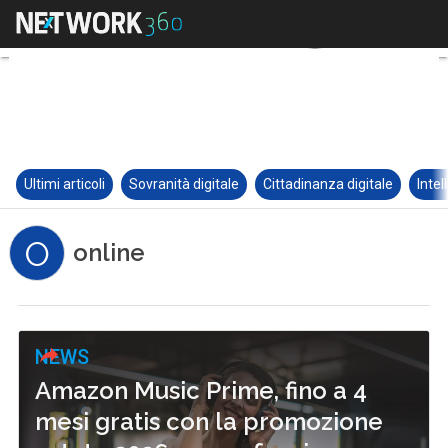
Ultimi articoli
Sovranità digitale
Cittadinanza digitale
Intel
O
online
NEWS
Amazon Music Prime, fino a 4
mesi gratis con la promozione