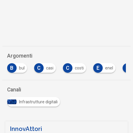
Argomenti
C
C
E
F
F
casi
costi
enel
fibra
…
Canali
Infrastrutture digitali
InnovAttori