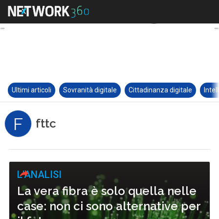
Ultimi articoli
Sovranità digitale
Cittadinanza digitale
Intel
F
fttc
L'ANALISI
La vera fibra è solo quella nelle
case: non ci sono alternative per