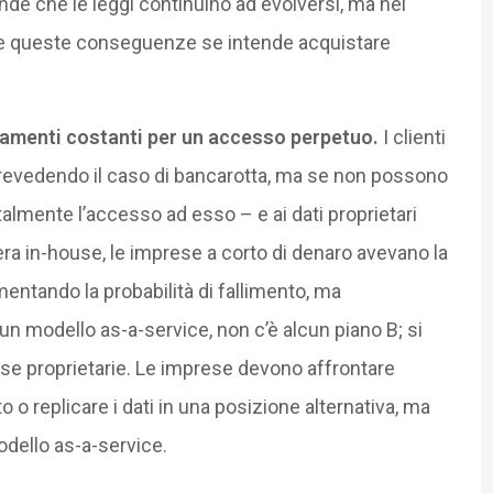
tende che le leggi continuino ad evolversi, ma nel
re queste conseguenze se intende acquistare
ziamenti costanti per un accesso perpetuo.
I clienti
prevedendo il caso di bancarotta, ma se non possono
lmente l’accesso ad esso – e ai dati proprietari
ra in-house, le imprese a corto di denaro avevano la
mentando la probabilità di fallimento, ma
 un modello as-a-service, non c’è alcun piano B; si
orse proprietarie. Le imprese devono affrontare
 o replicare i dati in una posizione alternativa, ma
odello as-a-service.