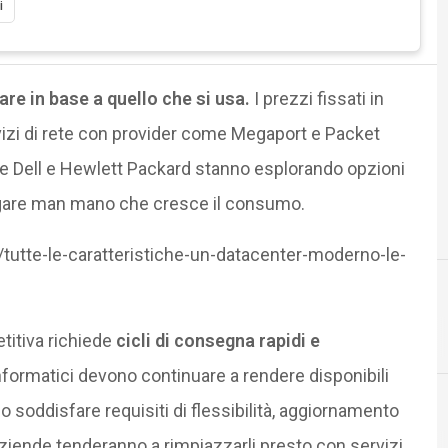
i
are in base a quello che si usa.
I prezzi fissati in
vizi di rete con provider come Megaport e Packet
me Dell e Hewlett Packard stanno esplorando opzioni
pagare man mano che cresce il consumo.
tte-le-caratteristiche-un-datacenter-moderno-le-
cloud
itiva richiede
cicli di consegna rapidi e
informatici devono continuare a rendere disponibili
o soddisfare requisiti di flessibilità, aggiornamento
 aziende tenderanno a rimpiazzarli presto con servizi