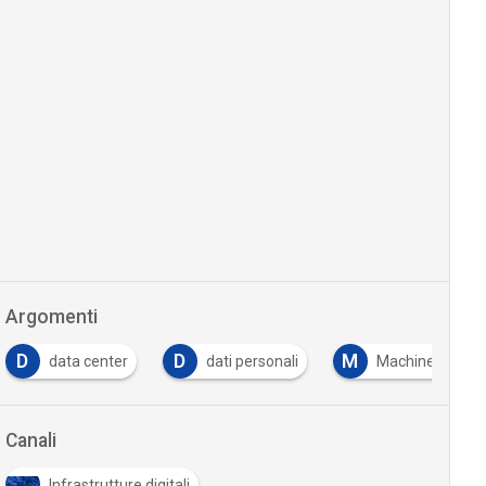
Argomenti
D
D
M
data center
dati personali
Machine Learni
Canali
Infrastrutture digitali