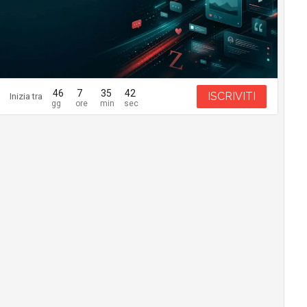
46
7
35
41
ISCRIVITI
Inizia tra