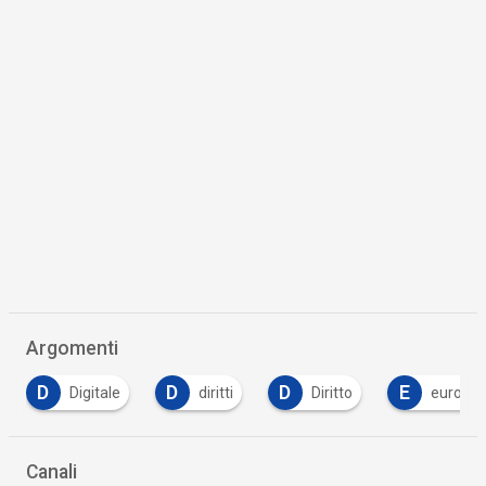
Argomenti
D
D
D
E
Digitale
diritti
Diritto
europa
Canali