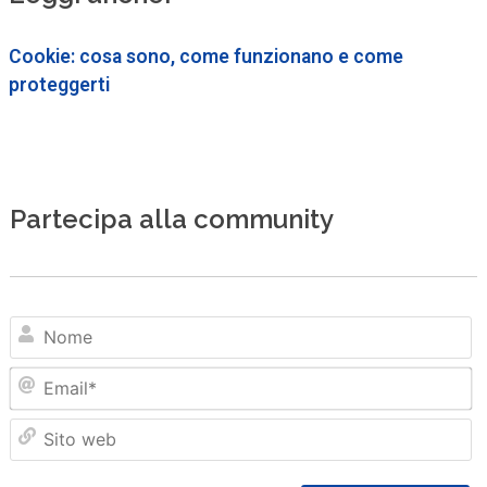
Cookie: cosa sono, come funzionano e come
proteggerti
Partecipa alla community
N
Em
Sit
we