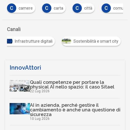
C
C
C
C
carta
città
comuni
cookie
…
Canali
Infrastrutture digitali
Sostenibilità e smart city
…
InnovAttori
Quali competenze per portare la
physical AI nello spazio: il caso Sitael
22 Lug 2026
AI in azienda, perché gestire il
cambiamento è anche una questione di
sicurezza
10 Lug 2026