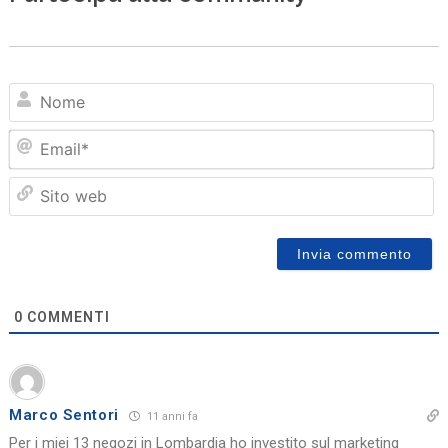
N
Em
Sit
we
0
COMMENTI
Marco Sentori
11 anni fa
Per i miei 13 negozi in Lombardia ho investito sul marketing