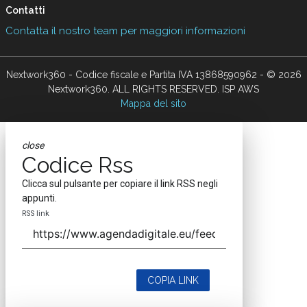
Contatti
Contatta il nostro team per maggiori informazioni
Nextwork360 - Codice fiscale e Partita IVA 13868590962 - © 2026
Nextwork360. ALL RIGHTS RESERVED. ISP AWS
Mappa del sito
close
Codice Rss
Clicca sul pulsante per copiare il link RSS negli
appunti.
RSS link
COPIA LINK