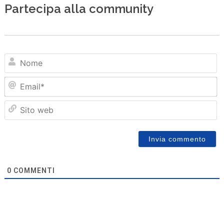
Partecipa alla community
N
Em
Sit
we
0
COMMENTI