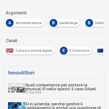
Argomenti
B
B
B
banda larga
battaglia
broadband
…
Canali
E
à digitali
E Commerce
Infrastrutture digitali
…
InnovAttori
Quali competenze per portare la
physical AI nello spazio: il caso Sitael
22 Lug 2026
AI in azienda, perché gestire il
cambiamento è anche una questione di