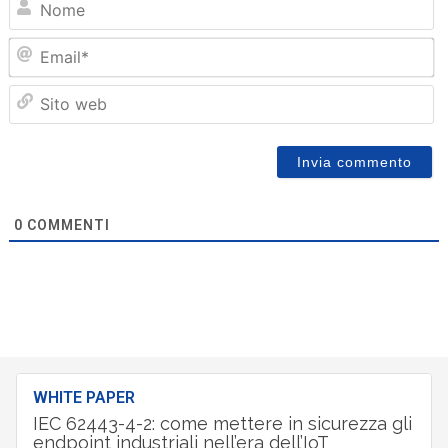
Em
Sit
we
0
COMMENTI
WHITE PAPER
IEC 62443-4-2: come mettere in sicurezza gli
endpoint industriali nell’era dell’IoT