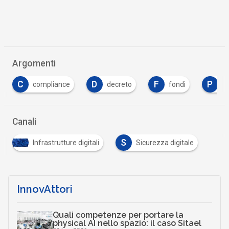
Argomenti
C
D
F
P
compliance
decreto
fondi
pi
Canali
S
Infrastrutture digitali
Sicurezza digitale
…
InnovAttori
Quali competenze per portare la
physical AI nello spazio: il caso Sitael