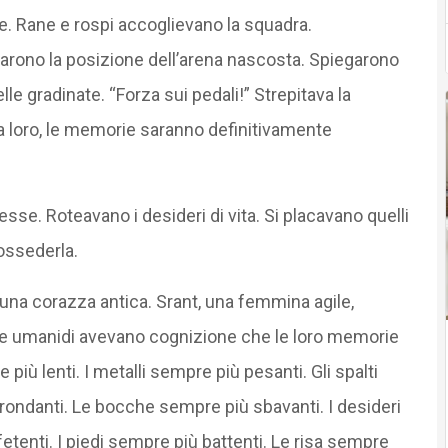
ale. Rane e rospi accoglievano la squadra.
olarono la posizione dell’arena nascosta. Spiegarono
lle gradinate. “Forza sui pedali!” Strepitava la
 loro, le memorie saranno definitivamente
e. Roteavano i desideri di vita. Si placavano quelli
possederla.
na corazza antica. Srant, una femmina agile,
 due umanidi avevano cognizione che le loro memorie
ù lenti. I metalli sempre più pesanti. Gli spalti
rondanti. Le bocche sempre più sbavanti. I desideri
etenti. I piedi sempre più battenti. Le risa sempre