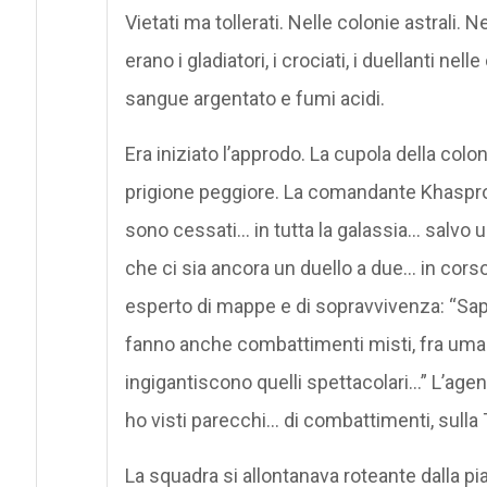
Vietati ma tollerati. Nelle colonie astrali
erano i gladiatori, i crociati, i duellanti n
sangue argentato e fumi acidi.
Era iniziato l’approdo. La cupola della coloni
prigione peggiore. La comandante Khaspros
sono cessati… in tutta la galassia… salv
che ci sia ancora un duello a due… in corso
esperto di mappe e di sopravvivenza: “Sa
fanno anche combattimenti misti, fra uman
ingigantiscono quelli spettacolari…” L’ag
ho visti parecchi… di combattimenti, sulla 
La squadra si allontanava roteante dalla pi