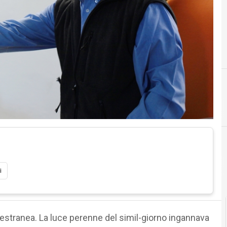
C
E
comunicazione
esperto
Cittadinanza digitale
Cultura e società digitali
i
 estranea. La luce perenne del simil-giorno ingannava