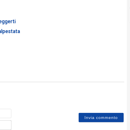
eggerti
alpestata
Nome
Email*