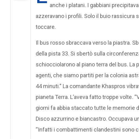
anche i platani. I gabbiani precipita
azzeravano i profili. Solo il buio rassicura
toccare.
Il bus rosso sbraccava verso la piastra. Sb
della pista 33. Si sbertò sulla circonfere
schiocciolarono al piano terra del bus. La p
agenti, che siamo partiti per la colonia ast
44 minuti.” La comandante Khaspros vibrav
pianeta Terra. L’aveva fatto troppe volte.
giorni fa abbia staccato tutte le memorie d
Disco azzurrino e biancastro. Occupava una 
“Infatti i combattimenti clandestini sono ce