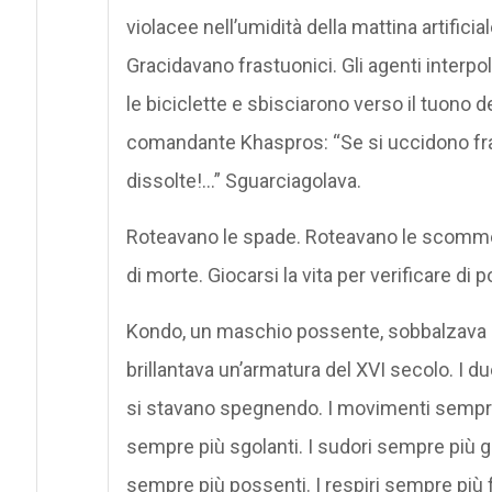
violacee nell’umidità della mattina artifici
Gracidavano frastuonici. Gli agenti interp
le biciclette e sbisciarono verso il tuono de
comandante Khaspros: “Se si uccidono fra
dissolte!…” Sguarciagolava.
Roteavano le spade. Roteavano le scommess
di morte. Giocarsi la vita per verificare di 
Kondo, un maschio possente, sobbalzava u
brillantava un’armatura del XVI secolo. I
si stavano spegnendo. I movimenti sempre pi
sempre più sgolanti. I sudori sempre più g
sempre più possenti. I respiri sempre più f