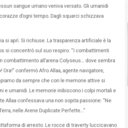
. Nessun sangue umano veniva versato. Gli umanidi
elle corazze d’ogni tempo. Dagli squarci schizzava
a si aprì. Si richiuse. La trasparenza artificiale è la
 si concentrò sul suo respiro. “I combattimenti
o un combattimento all’arena Colyseus… dove sembra
! Ora!” confermò Afro Allaa, agente navigatore,
ppiamo da sempre che con le memorie attive si
i e umanidi. Le memorie inibiscono i colpi mortali e
ente Allaa confessava una non sopita passione: “Ne
Terra, nelle Arene Duplicate Perfette…”
attaforma di arresto. Le rocce di traverty luccicavano