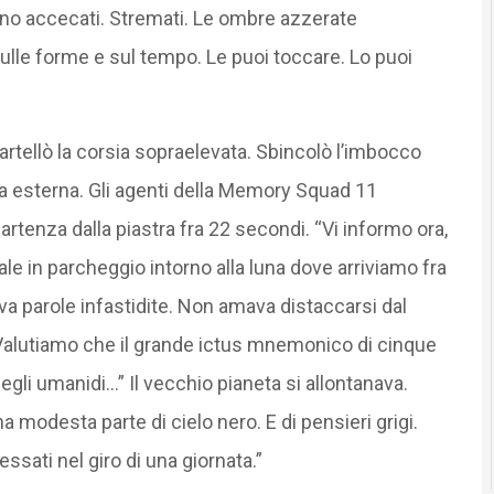
vano accecati. Stremati. Le ombre azzerate
 sulle forme e sul tempo. Le puoi toccare. Lo puoi
artellò la corsia sopraelevata. Sbincolò l’imbocco
nza esterna. Gli agenti della Memory Squad 11
artenza dalla piastra fra 22 secondi. “Vi informo ora,
rale in parcheggio intorno alla luna dove arriviamo fra
a parole infastidite. Non amava distaccarsi dal
 “Valutiamo che il grande ictus mnemonico di cinque
egli umanidi…” Il vecchio pianeta si allontanava.
modesta parte di cielo nero. E di pensieri grigi.
ssati nel giro di una giornata.”