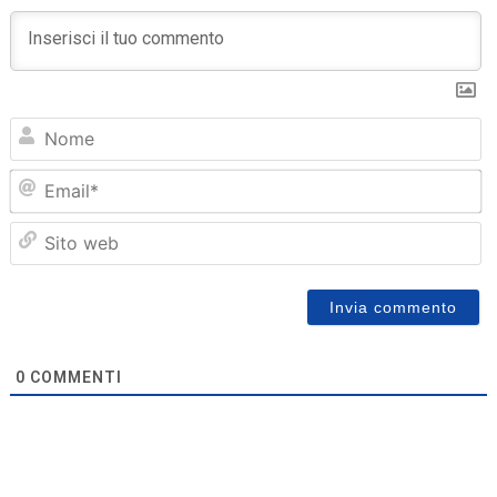
N
Em
Sit
we
0
COMMENTI