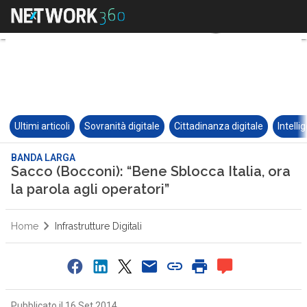
Ultimi articoli
Sovranità digitale
Cittadinanza digitale
Intelli
BANDA LARGA
Sacco (Bocconi): “Bene Sblocca Italia, ora
la parola agli operatori”
Home
Infrastrutture Digitali
Pubblicato il 16 Set 2014