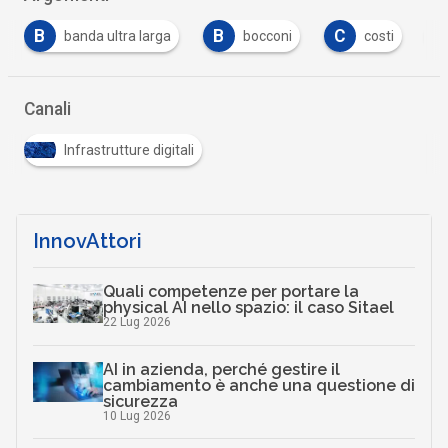
B
B
C
D
banda ultra larga
bocconi
costi
Canali
Infrastrutture digitali
InnovAttori
Quali competenze per portare la
physical AI nello spazio: il caso Sitael
22 Lug 2026
AI in azienda, perché gestire il
cambiamento è anche una questione di
sicurezza
10 Lug 2026