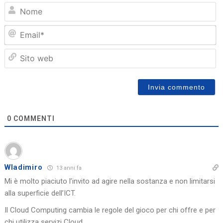
N
Em
Sit
we
0
COMMENTI
Wladimiro
13 anni fa
Mi è molto piaciuto l’invito ad agire nella sostanza e non limitarsi
alla superficie dell’ICT.
Il Cloud Computing cambia le regole del gioco per chi offre e per
chi utilizza servizi Cloud.