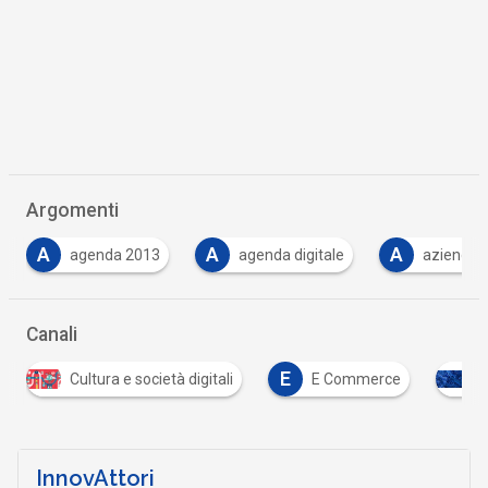
Argomenti
A
A
C
agenda digitale
aziende
cloud
Canali
E
E Commerce
Infrastrutture digitali
Sost
InnovAttori