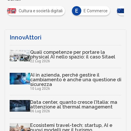
E
E Commerce
Infrastrutture digitali
Sost
…
InnovAttori
Quali competenze per portare la
physical AI nello spazio: il caso Sitael
22 Lug 2026
AI in azienda, perché gestire il
cambiamento è anche una questione di
sicurezza
10 Lug 2026
Data center, quanto cresce l’Italia: ma
attenzione al thermal management
06 Lug 2026
Ecosistemi travel-tech: startup, AI e
nuovi modelli per il turismo