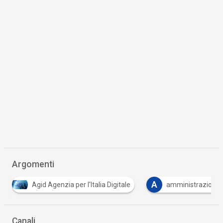
Argomenti
A
C
C
amministrazione
carta
copertura
…
Canali