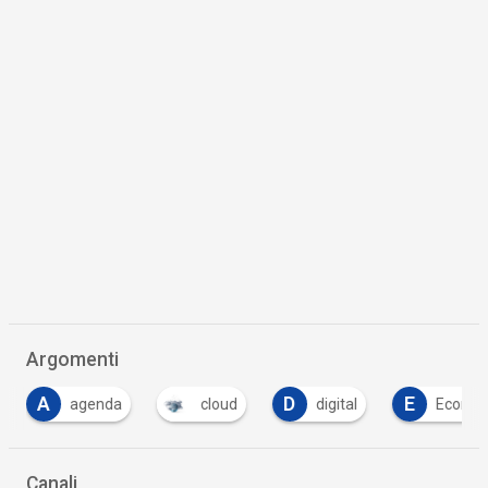
Argomenti
A
D
E
agenda
cloud
digital
Econo
Canali