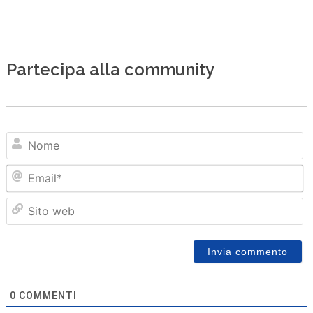
Partecipa alla community
N
Em
Sit
we
0
COMMENTI