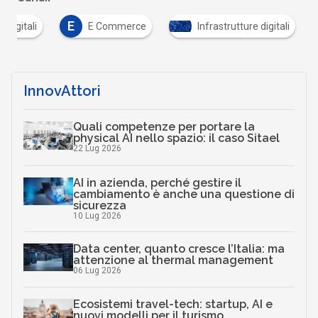
E
à digitali
E Commerce
Infrastrutture digitali
InnovAttori
Quali competenze per portare la
physical AI nello spazio: il caso Sitael
22 Lug 2026
AI in azienda, perché gestire il
cambiamento è anche una questione di
sicurezza
10 Lug 2026
Data center, quanto cresce l’Italia: ma
attenzione al thermal management
06 Lug 2026
Ecosistemi travel-tech: startup, AI e
nuovi modelli per il turismo