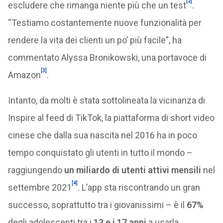
[2]
escludere che rimanga niente più che un test
.
“Testiamo costantemente nuove funzionalità per
rendere la vita dei clienti un po’ più facile”, ha
commentato Alyssa Bronikowski, una portavoce di
[3]
Amazon
.
Intanto, da molti è stata sottolineata la vicinanza di
Inspire al feed di TikTok, la piattaforma di short video
cinese che dalla sua nascita nel 2016 ha in poco
tempo conquistato gli utenti in tutto il mondo –
raggiungendo
un miliardo di utenti attivi mensili
nel
[4]
settembre 2021
. L’app sta riscontrando un gran
successo, soprattutto tra i giovanissimi – è il
67%
degli adolescenti tra i
13 e i 17 anni
a usarla