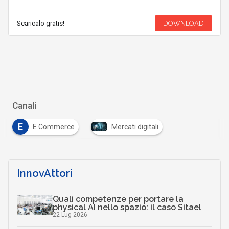
Scaricalo gratis!
DOWNLOAD
Canali
E
E Commerce
Mercati digitali
P
S
Privacy
Sicurezza digitale
InnovAttori
Quali competenze per portare la
physical AI nello spazio: il caso Sitael
22 Lug 2026