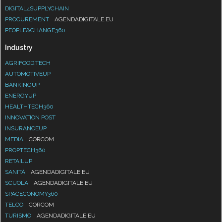
DIGITAL4SUPPLYCHAIN
PROCUREMENT
AGENDADIGITALE.EU
PEOPLE&CHANGE360
Industry
AGRIFOOD.TECH
AUTOMOTIVEUP
BANKINGUP
ENERGYUP
HEALTHTECH360
INNOVATION POST
INSURANCEUP
MEDIA
CORCOM
PROPTECH360
RETAILUP
SANITÀ
AGENDADIGITALE.EU
SCUOLA
AGENDADIGITALE.EU
SPACECONOMY360
TELCO
CORCOM
TURISMO
AGENDADIGITALE.EU