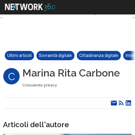
Ultimi articoli
Sovranità digitale
Cittadinanza digitale
Intel
Marina Rita Carbone
C
Consulente privacy
Articoli dell'autore