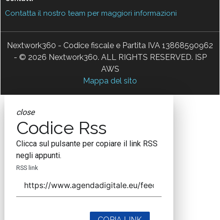
Contatta il nostro team per maggiori informazioni
Nextwork360 - Codice fiscale e Partita IVA 13868590962
- © 2026 Nextwork360. ALL RIGHTS RESERVED. ISP
AWS
Mappa del sito
close
Codice Rss
Clicca sul pulsante per copiare il link RSS
negli appunti.
RSS link
COPIA LINK