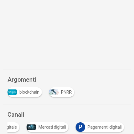
Argomenti
blockchain
PNRR
Canali
P
a digitale
Mercati digitali
Pagamenti digitali