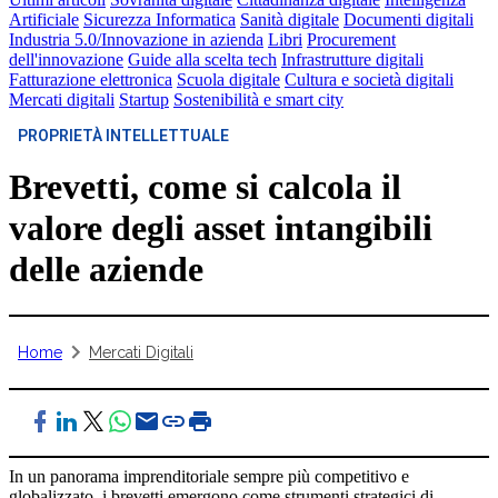
Artificiale
Sicurezza Informatica
Sanità digitale
Documenti digitali
Industria 5.0/Innovazione in azienda
Libri
Procurement
dell'innovazione
Guide alla scelta tech
Infrastrutture digitali
Fatturazione elettronica
Scuola digitale
Cultura e società digitali
Mercati digitali
Startup
Sostenibilità e smart city
PROPRIETÀ INTELLETTUALE
Brevetti, come si calcola il
valore degli asset intangibili
delle aziende
Home
Mercati Digitali
In un panorama imprenditoriale sempre più competitivo e
globalizzato, i brevetti emergono come strumenti strategici di