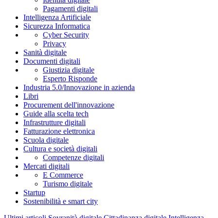
Pagamenti digitali
Intelligenza Artificiale
Sicurezza Informatica
Cyber Security
Privacy
Sanità digitale
Documenti digitali
Giustizia digitale
Esperto Risponde
Industria 5.0/Innovazione in azienda
Libri
Procurement dell'innovazione
Guide alla scelta tech
Infrastrutture digitali
Fatturazione elettronica
Scuola digitale
Cultura e società digitali
Competenze digitali
Mercati digitali
E Commerce
Turismo digitale
Startup
Sostenibilità e smart city
Ultimi articoli
Sovranità digitale
Cittadinanza digitale
Intelligenza