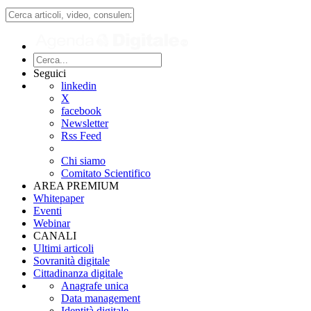
Seguici
linkedin
X
facebook
Newsletter
Rss Feed
Chi siamo
Comitato Scientifico
AREA PREMIUM
Whitepaper
Eventi
Webinar
CANALI
Ultimi articoli
Sovranità digitale
Cittadinanza digitale
Anagrafe unica
Data management
Identità digitale