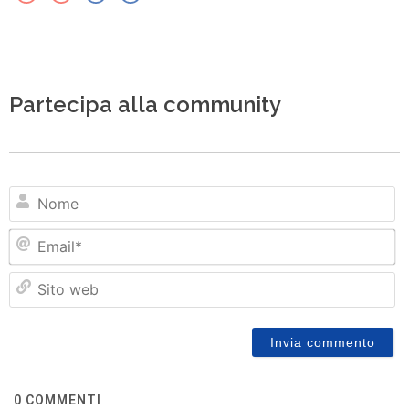
Partecipa alla community
N
Em
Si
w
0
COMMENTI