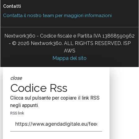
Contatti
Contatta il nostro team per maggiori informazioni
Nextwork360 - Codice fiscale e Partita IVA 13868590962
- © 2026 Nextwork360. ALL RIGHTS RESERVED. ISP
AWS
Mappa del sito
close
Codice Rss
Clicca sul pulsante per copiare il link RSS
negli appunti.
RSS link