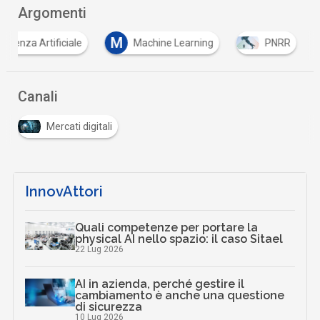
Argomenti
M
elligenza Artificiale
Machine Learning
PNRR
Canali
Mercati digitali
InnovAttori
Quali competenze per portare la
physical AI nello spazio: il caso Sitael
22 Lug 2026
AI in azienda, perché gestire il
cambiamento è anche una questione
di sicurezza
10 Lug 2026