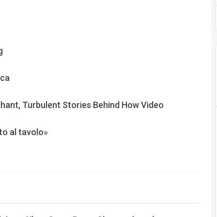
g
ica
phant, Turbulent Stories Behind How Video
to al tavolo»