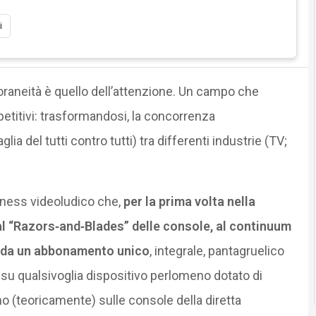
i
neità è quello dell’attenzione. Un campo che
petitivi: trasformandosi, la concorrenza
ia del tutti contro tutti) tra differenti industrie (TV;
iness videoludico che,
per la prima volta nella
al “Razors‐and‐Blades” delle console, al continuum
o da un abbonamento unico
, integrale, pantagruelico
 su qualsivoglia dispositivo perlomeno dotato di
o (teoricamente) sulle console della diretta