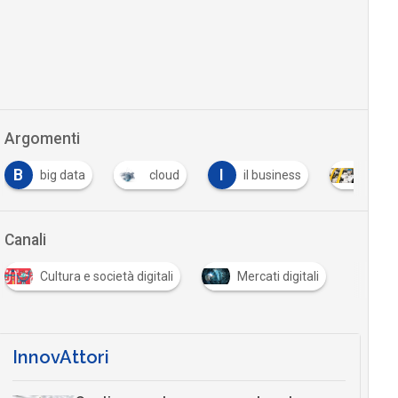
Argomenti
B
I
big data
cloud
il business
Intell
Canali
Cultura e società digitali
Mercati digitali
InnovAttori