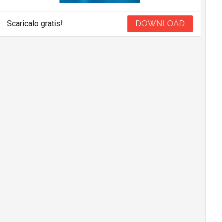
Scaricalo gratis!
DOWNLOAD