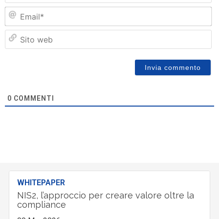
Em
Si
w
0
COMMENTI
WHITEPAPER
NIS2, l’approccio per creare valore oltre la
compliance