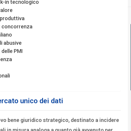
ck-in tecnologico
valore
ra produttiva
di concorrenza
aliano
li abusive
a delle PMI
rrenza
onali
rcato unico dei dati
ovo bene giuridico strategico, destinato a incidere
ali in misura analoga a quanto già avvenuto per