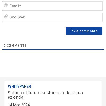
Em
Sit
we
0
COMMENTI
WHITEPAPER
Sblocca il futuro sostenibile della tua
azienda
14 Mag 2024