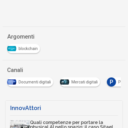
Argomenti
blockchain
Canali
P
Documenti digitali
Mercati digitali
Pagam
InnovAttori
Quali competenze per portare la
physical AI nello spazio: il caso Sitael