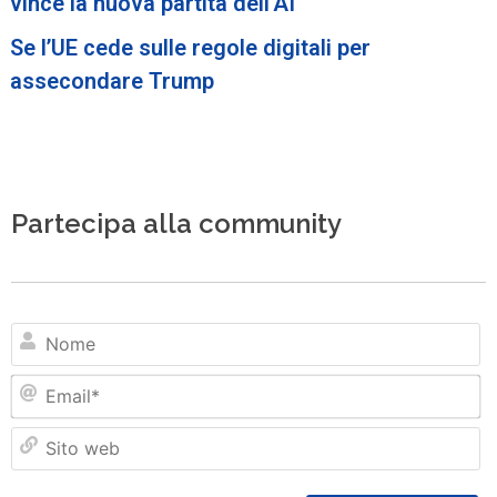
vince la nuova partita dell’AI
Se l’UE cede sulle regole digitali per
assecondare Trump
Partecipa alla community
N
Em
Si
w