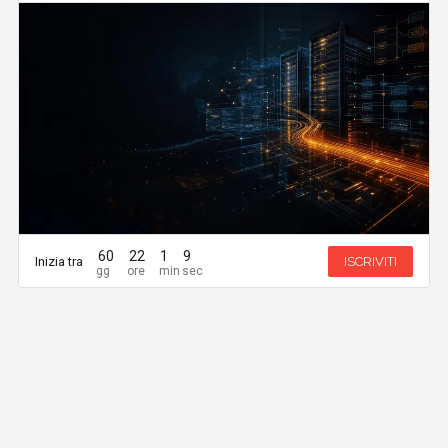
60
22
1
8
Inizia tra
ISCRIVITI