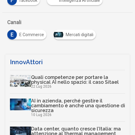
F
facebook
Intelligenza Artificiale
Canali
E
E Commerce
Mercati digitali
InnovAttori
Quali competenze per portare la
physical AI nello spazio: il caso Sitael
22 Lug 2026
AI in azienda, perché gestire il
cambiamento è anche una questione di
sicurezza
10 Lug 2026
Data center, quanto cresce l’Italia: ma
attenzione al thermal management