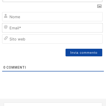
N
Em
Sit
we
0
COMMENTI