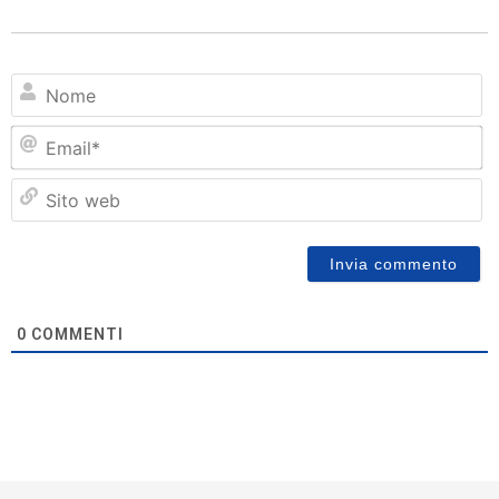
N
Em
Si
w
0
COMMENTI