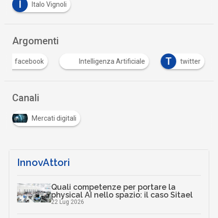
I
Italo Vignoli
Argomenti
F
T
facebook
Intelligenza Artificiale
twitter
Canali
Mercati digitali
InnovAttori
Quali competenze per portare la
physical AI nello spazio: il caso Sitael
22 Lug 2026