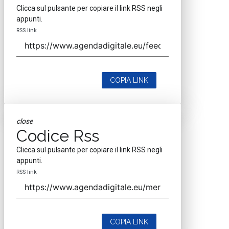
Testata scientifica ISSN 2421-4167
Indirizzo
Via Moretto da Brescia, 22
Milano - Italia
CAP 20133
Contatti
Contatta il nostro team per maggiori informazioni
Nextwork360 - Codice fiscale e Partita IVA 13868590962 - © 2026
Nextwork360. ALL RIGHTS RESERVED. ISP AWS
Mappa del sito
close
Codice Rss
Clicca sul pulsante per copiare il link RSS negli
appunti.