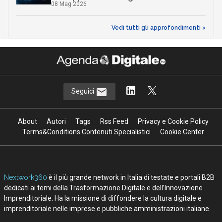
InnovAttori
Quali competenze per portare la
physical AI nello spazio: il caso Sitael
22 Lug 2026
AI in azienda, perché gestire il
cambiamento è anche una questione di
sicurezza
10 Lug 2026
Data center, quanto cresce l’Italia: ma
attenzione al thermal management
06 Lug 2026
Ecosistemi travel-tech: startup, AI e
nuovi modelli per il turismo
15 Giu 2026
L’IA nel turismo corre, ma non per tutti:
la mappa italiana e globale
08 Mag 2026