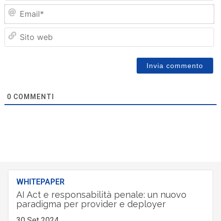
Em
Sit
we
0
COMMENTI
WHITEPAPER
AI Act e responsabilità penale: un nuovo
paradigma per provider e deployer
30 Set 2024