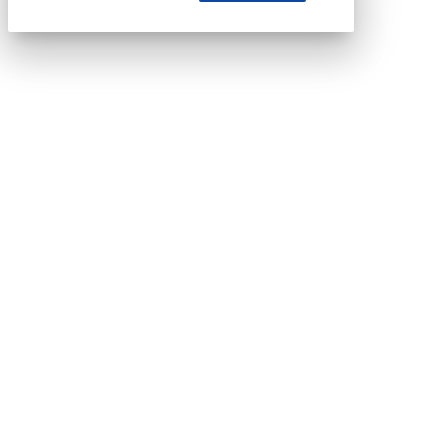
RSS link
COPIA LINK
close
Codice Rss
Clicca sul pulsante per copiare il link RSS negli
appunti.
RSS link
COPIA LINK