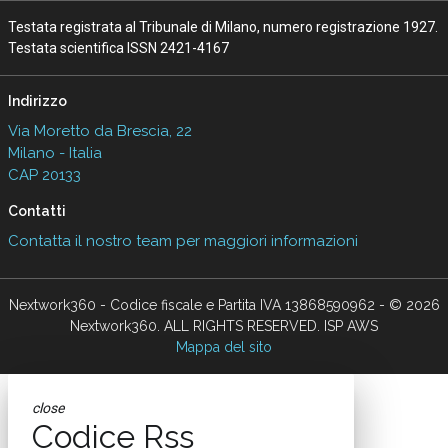
Vedi tutti gli approfondimenti >
Seguici
About
Autori
Tags
Rss Feed
Privacy e Cookie Policy
Terms&Conditions Contenuti Specialistici
Cookie Center
Nextwork360
è il più grande network in Italia di testate e portali B2B
dedicati ai temi della Trasformazione Digitale e dell’Innovazione
Imprenditoriale. Ha la missione di diffondere la cultura digitale e
imprenditoriale nelle imprese e pubbliche amministrazioni italiane.
Testata registrata al Tribunale di Milano, numero registrazione 1927.