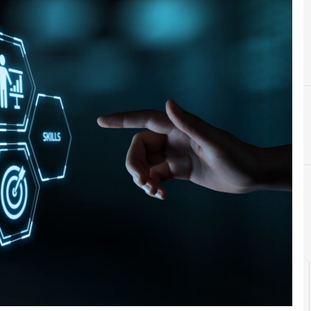
B
big data
C
competenze digitali