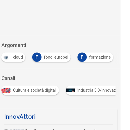
Argomenti
F
F
I
cloud
fondi europei
formazione
Canali
Cultura e società digitali
Industria 5.0/Innovazione in
InnovAttori