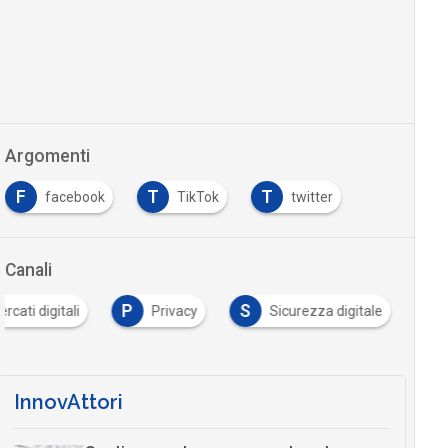
Argomenti
F
T
T
facebook
TikTok
twitter
Canali
P
S
rcati digitali
Privacy
Sicurezza digitale
InnovAttori