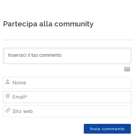
Partecipa alla community
N
Em
Si
w