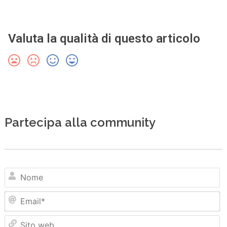
Valuta la qualità di questo articolo
Partecipa alla community
N
Em
Sit
we