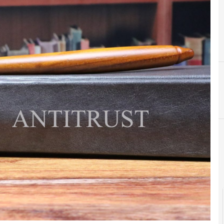
F
fibra ottica