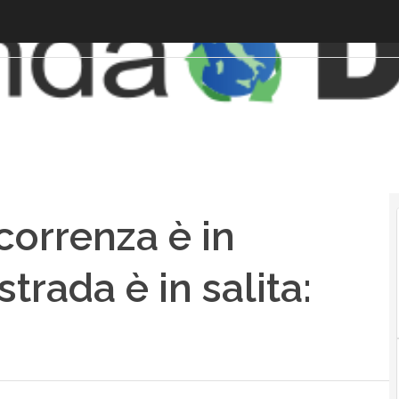
correnza è in
trada è in salita: