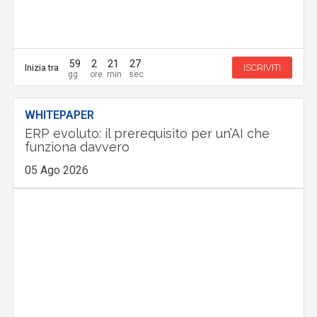
59
2
21
26
Inizia tra
ISCRIVITI
WHITEPAPER
ERP evoluto: il prerequisito per un’AI che
funziona davvero
05 Ago 2026