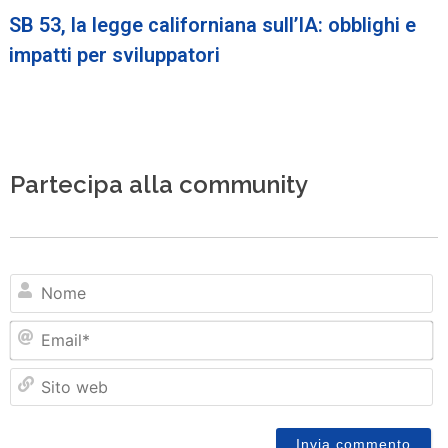
SB 53, la legge californiana sull’IA: obblighi e
impatti per sviluppatori
Partecipa alla community
N
Em
Si
w