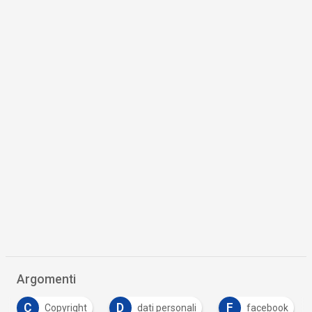
Argomenti
D
F
F
dati personali
facebook
formazione