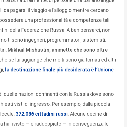
i tratta, naturalmente, di persone che parlano lingue
i da pagarsi il viaggio e l’alloggio mentre cercano
 possedere una professionalità e competenze tali
nfini della Federazione Russa. A ben pensarci, non
molti sono ingegneri, programmatori, sistemisti.
tin,
Mikhail Mishustin, ammette che sono oltre
he se lui aggiunge che molti sono già tornati ed altri
i,
la destinazione finale più desiderata è l’Unione
di quelle nazioni confinanti con la Russia dove sono
chiesti visti di ingresso. Per esempio, dalla piccola
locale,
372.086 cittadini russi
. Alcune decine di
opea ha rivisto — e raddoppiato — in conseguenza le