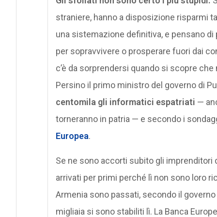
Gli sfollati non sono certo i più stupidi.
S
straniere, hanno a disposizione risparmi tal
una sistemazione definitiva, e pensano di
per sopravvivere o prosperare fuori dai co
c’è da sorprendersi quando si scopre che 
Persino il primo ministro del governo di Pu
centomila gli informatici espatriati
— anc
torneranno in patria — e secondo i sondagg
Europea
.
Se ne sono accorti subito gli imprenditori 
arrivati per primi perché lì non sono loro ri
Armenia sono passati, secondo il governo 
migliaia si sono stabiliti lì. La Banca Eur