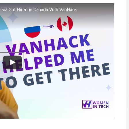
ssia Got Hired in Canada With VanHack