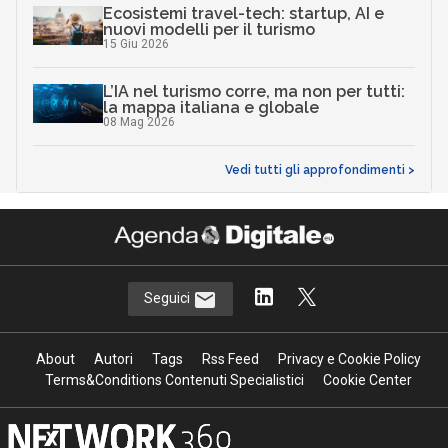
Ecosistemi travel-tech: startup, AI e
nuovi modelli per il turismo
15 Giu 2026
L’IA nel turismo corre, ma non per tutti:
la mappa italiana e globale
08 Mag 2026
Vedi tutti gli approfondimenti >
Seguici
About
Autori
Tags
Rss Feed
Privacy e Cookie Policy
Terms&Conditions Contenuti Specialistici
Cookie Center