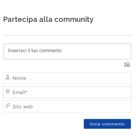
Partecipa alla community
N
Em
Si
w