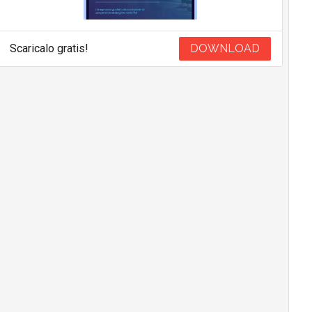
Scaricalo gratis!
DOWNLOAD