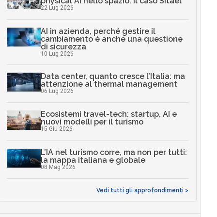
physical AI nello spazio: il caso Sitael
22 Lug 2026
AI in azienda, perché gestire il
cambiamento è anche una questione
di sicurezza
10 Lug 2026
Data center, quanto cresce l’Italia: ma
attenzione al thermal management
06 Lug 2026
Ecosistemi travel-tech: startup, AI e
nuovi modelli per il turismo
15 Giu 2026
L’IA nel turismo corre, ma non per tutti:
la mappa italiana e globale
08 Mag 2026
Vedi tutti gli approfondimenti >