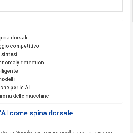
spina dorsale
ggio competitivo
 sintesi
 anomaly detection
lligente
modelli
che per le AI
moria delle macchine
 l’AI come spina dorsale
ate su Google per trovare quello che cercavamo,