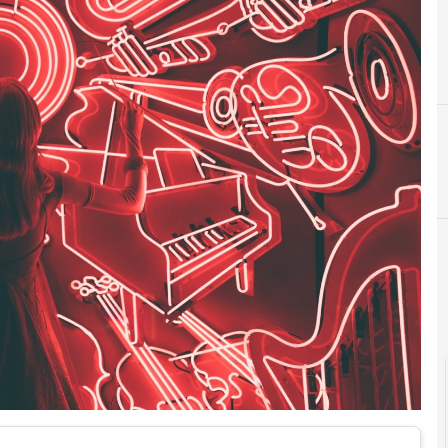
I
il business