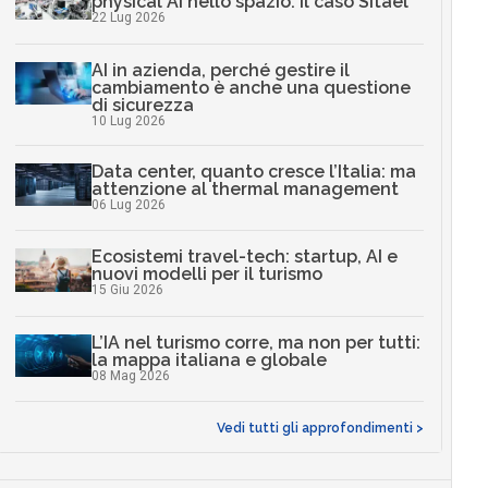
physical AI nello spazio: il caso Sitael
22 Lug 2026
AI in azienda, perché gestire il
cambiamento è anche una questione
di sicurezza
10 Lug 2026
Data center, quanto cresce l’Italia: ma
attenzione al thermal management
06 Lug 2026
Ecosistemi travel-tech: startup, AI e
nuovi modelli per il turismo
15 Giu 2026
L’IA nel turismo corre, ma non per tutti:
la mappa italiana e globale
08 Mag 2026
Vedi tutti gli approfondimenti >