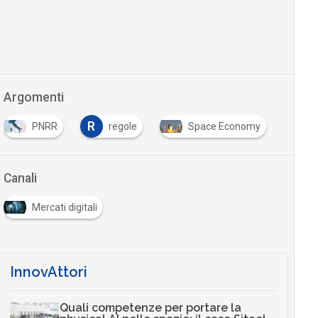
Argomenti
R
S
PNRR
regole
Space Economy
S
Canali
Mercati digitali
InnovAttori
Quali competenze per portare la