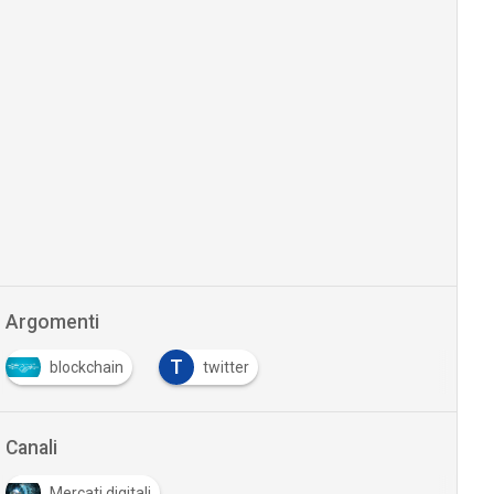
Argomenti
T
blockchain
twitter
…
Canali
Mercati digitali