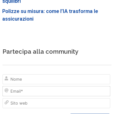
squilibri
Polizze su misura: come l’IA trasforma le
assicurazioni
Partecipa alla community
N
Em
Si
w