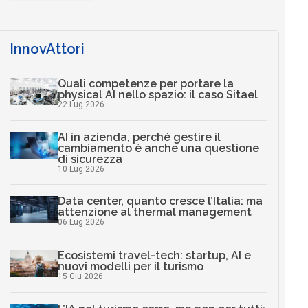
InnovAttori
Quali competenze per portare la
physical AI nello spazio: il caso Sitael
22 Lug 2026
AI in azienda, perché gestire il
cambiamento è anche una questione
di sicurezza
10 Lug 2026
Data center, quanto cresce l’Italia: ma
attenzione al thermal management
06 Lug 2026
Ecosistemi travel-tech: startup, AI e
nuovi modelli per il turismo
15 Giu 2026