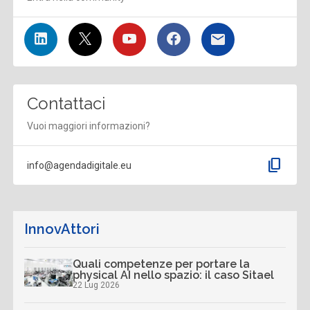
Contattaci
Vuoi maggiori informazioni?
content_copy
info@agendadigitale.eu
InnovAttori
Quali competenze per portare la
physical AI nello spazio: il caso Sitael
22 Lug 2026