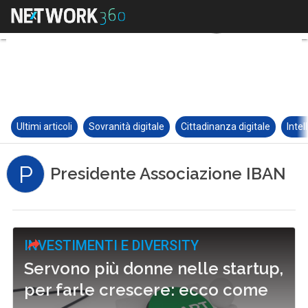
Ultimi articoli
Sovranità digitale
Cittadinanza digitale
Intel
P
Presidente Associazione IBAN
INVESTIMENTI E DIVERSITY
Servono più donne nelle startup,
per farle crescere: ecco come