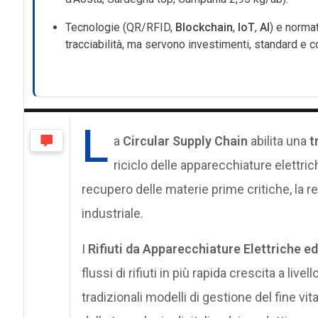
Tecnologie (QR/RFID,
Blockchain
,
IoT
,
AI
) e normat
tracciabilità, ma servono investimenti, standard e c
L
a
Circular Supply Chain
abilita una
t
riciclo delle apparecchiature elettric
recupero delle materie prime critiche, la re
industriale.
I
Rifiuti da Apparecchiature Elettriche e
flussi di rifiuti in più rapida crescita a li
tradizionali modelli di gestione del fine vit