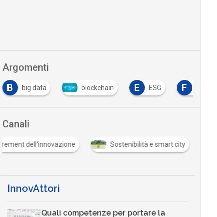
Argomenti
B
E
F
big data
blockchain
ESG
forma
Canali
urement dell'innovazione
Sostenibilità e smart city
InnovAttori
Quali competenze per portare la