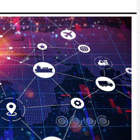
A
Agenti AI
Proc