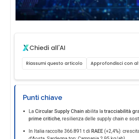
Chiedi all'AI
Riassumi questo articolo
Approfondisci con alt
Punti chiave
La
Circular Supply Chain
abilita la
tracciabilità gr
prime critiche
, resilienza delle supply chain e soste
In Italia raccolte 366.891 t di
RAEE
(+2,4%): crescita
d’Aosta, Sardegna top; Campania 2,95 kg/ab).