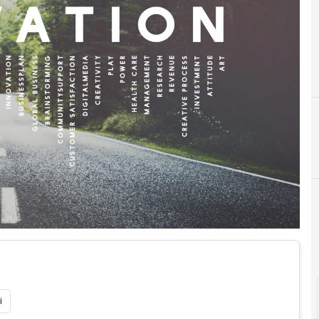
E
eprocurement
#
#
i