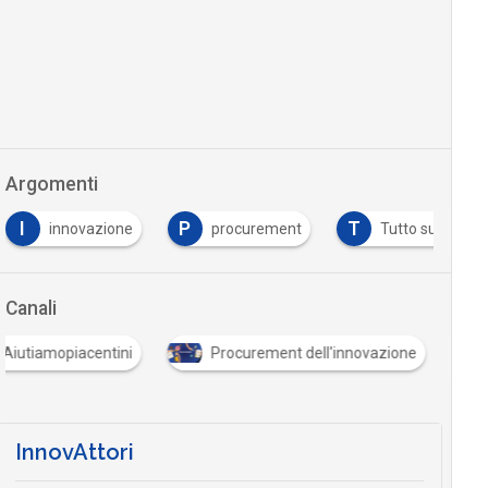
Argomenti
I
P
T
innovazione
procurement
Tutto su Codice
Canali
Aiutiamopiacentini
Procurement dell'innovazione
InnovAttori