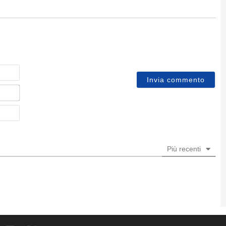
Nome
Email*
Sito
web
Più recenti