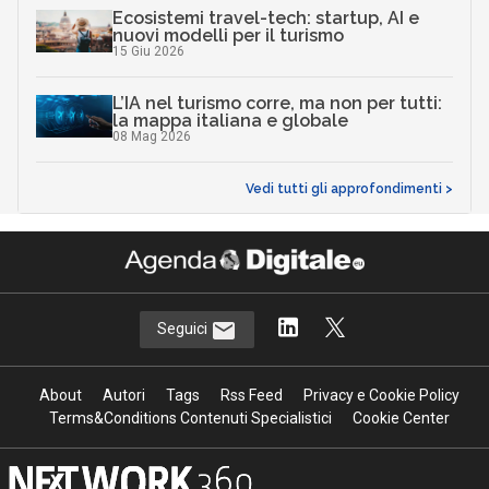
Ecosistemi travel-tech: startup, AI e
nuovi modelli per il turismo
15 Giu 2026
L’IA nel turismo corre, ma non per tutti:
la mappa italiana e globale
08 Mag 2026
Vedi tutti gli approfondimenti >
Seguici
About
Autori
Tags
Rss Feed
Privacy e Cookie Policy
Terms&Conditions Contenuti Specialistici
Cookie Center