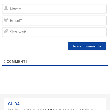
N
Em
Sit
we
0
COMMENTI
GUIDA